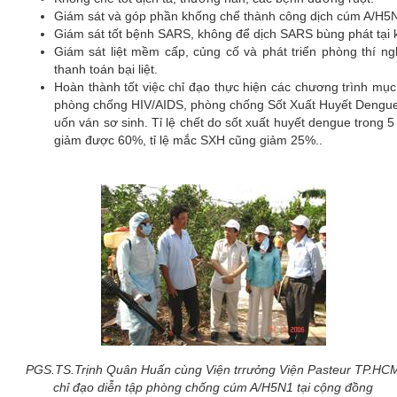
Giám sát và góp phần khống chế thành công dịch cúm A/H5
Giám sát tốt bệnh SARS, không để dịch SARS bùng phát tại
Giám sát liệt mềm cấp, củng cố và phát triển phòng thí ng
thanh toán bại liệt.
Hoàn thành tốt việc chỉ đạo thực hiện các chương trình mục
phòng chống HIV/AIDS, phòng chống Sốt Xuất Huyết Dengue:
uốn ván sơ sinh. Tỉ lệ chết do sốt xuất huyết dengue trong 
giảm được 60%, tỉ lệ mắc SXH cũng giảm 25%..
PGS.TS.Trịnh Quân Huấn cùng Viện trrưởng Viện Pasteur TP.HC
chỉ đạo diễn tập phòng chống cúm A/H5N1 tại cộng đồng