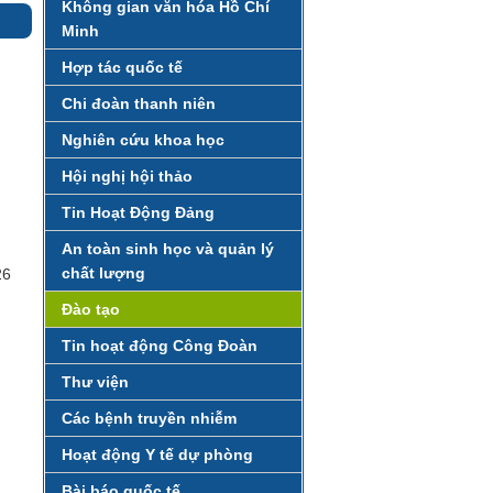
Không gian văn hóa Hồ Chí
Minh
Hợp tác quốc tế
Chi đoàn thanh niên
Nghiên cứu khoa học
Hội nghị hội thảo
Tin Hoạt Động Đảng
An toàn sinh học và quản lý
chất lượng
26
Đào tạo
Tin hoạt động Công Đoàn
Thư viện
Các bệnh truyền nhiễm
Hoạt động Y tế dự phòng
Bài báo quốc tế