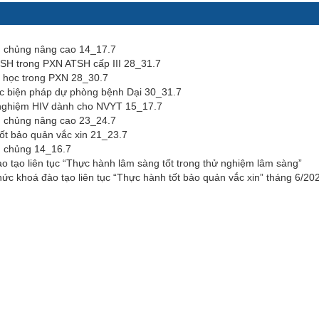
m chủng nâng cao 14_17.7
SH trong PXN ATSH cấp III 28_31.7
h học trong PXN 28_30.7
ác biện pháp dự phòng bệnh Dại 30_31.7
 nghiệm HIV dành cho NVYT 15_17.7
m chủng nâng cao 23_24.7
ốt bảo quản vắc xin 21_23.7
m chủng 14_16.7
o tạo liên tục “Thực hành lâm sàng tốt trong thử nghiệm lâm sàng”
hức khoá đào tạo liên tục “Thực hành tốt bảo quản vắc xin” tháng 6/20