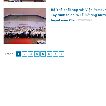
Bộ Y tế phối hợp với Viện Pasteu
Tây Ninh tổ chức Lễ mít ting hư
huyết năm 2026
13/06/2026
Trang:
1
2
3
4
5
6
7
»