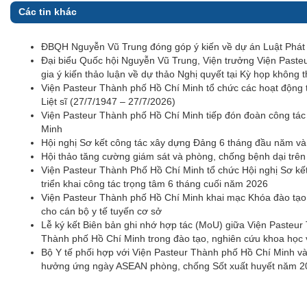
Các tin khác
ĐBQH Nguyễn Vũ Trung đóng góp ý kiến về dự án Luật Phát t
Đại biểu Quốc hội Nguyễn Vũ Trung, Viện trưởng Viện Pas
gia ý kiến thảo luận về dự thảo Nghị quyết tại Kỳ họp không 
Viện Pasteur Thành phố Hồ Chí Minh tổ chức các hoạt động 
Liệt sĩ (27/7/1947 – 27/7/2026)
Viện Pasteur Thành phố Hồ Chí Minh tiếp đón đoàn công tá
Minh
Hội nghị Sơ kết công tác xây dựng Đảng 6 tháng đầu năm v
Hội thảo tăng cường giám sát và phòng, chống bệnh dại trê
Viện Pasteur Thành Phố Hồ Chí Minh tổ chức Hội nghị Sơ kế
triển khai công tác trọng tâm 6 tháng cuối năm 2026
Viện Pasteur Thành phố Hồ Chí Minh khai mạc Khóa đào tạo 
cho cán bộ y tế tuyến cơ sở
Lễ ký kết Biên bản ghi nhớ hợp tác (MoU) giữa Viện Pasteu
Thành phố Hồ Chí Minh trong đào tạo, nghiên cứu khoa học
Bộ Y tế phối hợp với Viện Pasteur Thành phố Hồ Chí Minh và 
hưởng ứng ngày ASEAN phòng, chống Sốt xuất huyết năm 2