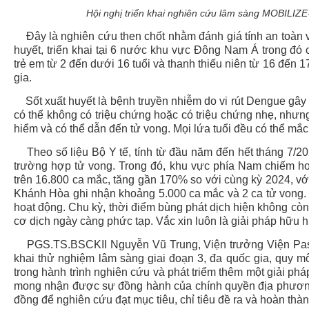
Hội nghị triển khai nghiên cứu lâm sàng MOBILIZE-
Đây là nghiên cứu then chốt nhằm đánh giá tính an toàn và
huyết, triển khai tại 6 nước khu vực Đông Nam Á trong đó 
trẻ em từ 2 đến dưới 16 tuổi và thanh thiếu niên từ 16 đến 
gia.
Sốt xuất huyết là bệnh truyền nhiễm do vi rút Dengue gây 
có thể không có triệu chứng hoặc có triệu chứng nhẹ, nhưn
hiểm và có thể dẫn đến tử vong. Mọi lứa tuổi đều có thể mắc
Theo số liệu Bộ Y tế, tính từ đầu năm đến hết tháng 7/2
trường hợp tử vong. Trong đó, khu vực phía Nam chiếm hơ
trên 16.800 ca mắc, tăng gần 170% so với cùng kỳ 2024, với
Khánh Hòa ghi nhận khoảng 5.000 ca mắc và 2 ca tử vong.
hoạt động. Chu kỳ, thời điểm bùng phát dịch hiện không còn
cơ dịch ngày càng phức tạp. Vắc xin luôn là giải pháp hữu h
PGS.TS.BSCKII Nguyễn Vũ Trung, Viện trưởng Viện Paste
khai thử nghiệm lâm sàng giai đoạn 3, đa quốc gia, quy mô
trong hành trình nghiên cứu và phát triểm thêm một giải phá
mong nhận được sự đồng hành của chính quyền địa phương,
đồng để nghiên cứu đạt mục tiêu, chỉ tiêu đề ra và hoàn thàn