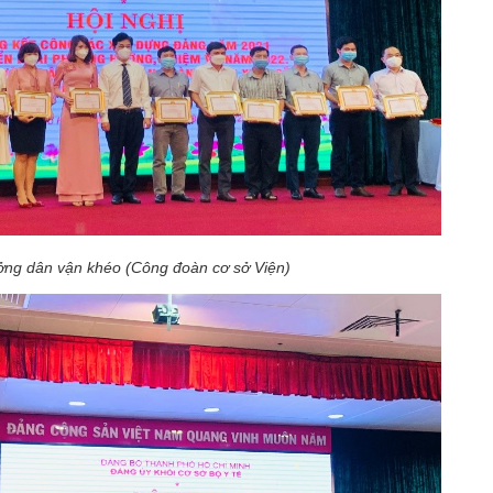
ng dân vận khéo (Công đoàn cơ sở Viện)