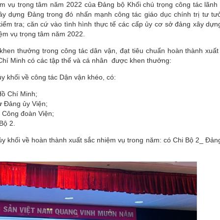
m vụ trọng tâm năm 2022 của Đảng bộ Khối chú trọng công tác lãnh
xây dựng Đảng trong đó nhấn mạnh công tác giáo dục chính trị tư tư
kiểm tra; căn cứ vào tình hình thực tế các cấp ủy cơ sở đảng xây dựn
ệm vụ trọng tâm năm 2022.
 khen thưởng trong công tác dân vận, đạt tiêu chuẩn hoàn thành xuất
Chí Minh có các tập thể và cá nhân được khen thưởng:
y khối về công tác Dận vận khéo, có:
Hồ Chí Minh;
 Đảng ủy Viện;
h Công đoàn Viện;
Bộ 2.
y khối về hoàn thành xuất sắc nhiệm vụ trong năm: có Chi Bộ 2_ Đản