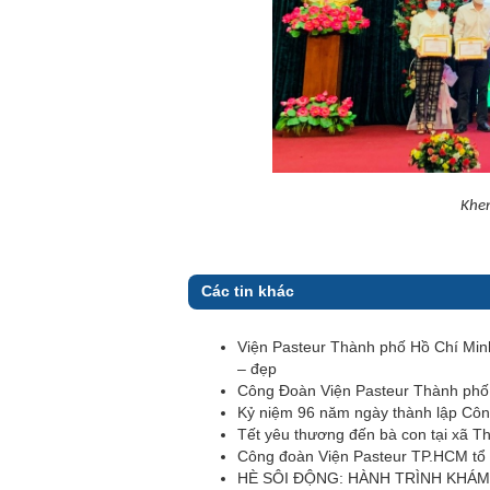
Khen
Các tin khác
Viện Pasteur Thành phố Hồ Chí Min
– đẹp
Công Đoàn Viện Pasteur Thành phố 
Kỷ niệm 96 năm ngày thành lập Côn
Tết yêu thương đến bà con tại xã T
Công đoàn Viện Pasteur TP.HCM tổ c
HÈ SÔI ĐỘNG: HÀNH TRÌNH KHÁM P