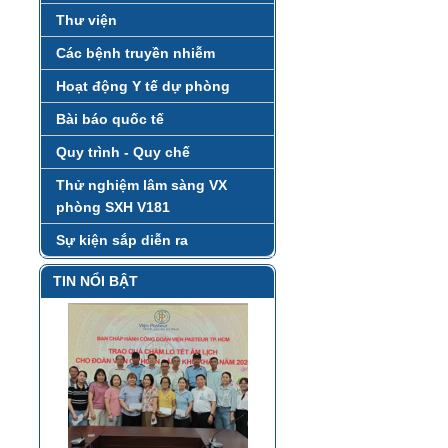
Thư viện
Các bệnh truyền nhiễm
Hoạt động Y tế dự phòng
Bài báo quốc tế
Quy trình - Quy chế
Thử nghiệm lâm sàng VX
phòng SXH V181
Sự kiện sắp diễn ra
TIN NỔI BẬT