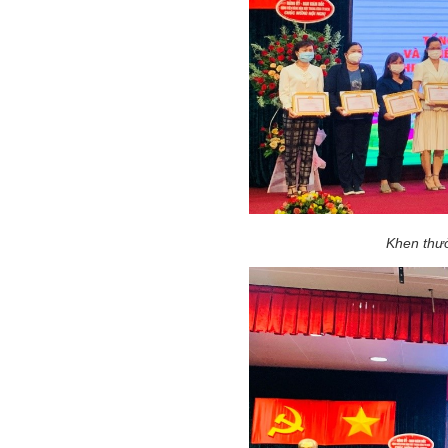
Khen thưở