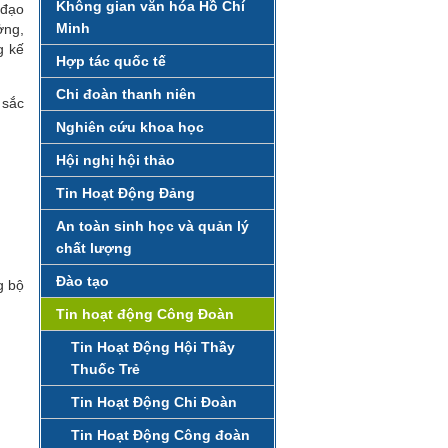
Không gian văn hóa Hồ Chí
 đạo
Minh
ởng,
g kế
Hợp tác quốc tế
Chi đoàn thanh niên
 sắc
Nghiên cứu khoa học
Hội nghị hội thảo
Tin Hoạt Động Đảng
An toàn sinh học và quản lý
chất lượng
Đào tạo
g bộ
Tin hoạt động Công Đoàn
Tin Hoạt Động Hội Thầy
Thuốc Trẻ
Tin Hoạt Động Chi Đoàn
Tin Hoạt Động Công đoàn