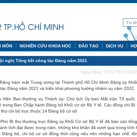
N MÔN
NGHIÊN CỨU KHOA HỌC
ĐÀO TẠO
DỊCH VỤ
HỢ
ội nghị Tổng kết công tác Đảng năm 2021
Ngày đăng: 02:52:08 12/03/
n Răng hàm mặt Trung ương tại Thành phố Hồ Chí Minh Đảng ủy Khố
ng tác Đảng năm 2021 và triển khai phương hướng nhiệm vụ năm 2022.
y Viên Ban thường vụ Thành ủy- Chủ tịch Ủy ban Mặt trận Tổ quốc 
trong Ban Chấp hành Đảng bộ Khối cơ sở Bộ Y tế; Các đồng chí Bí 
 thư chi bộ trực thuộc 14 Đảng bộ cơ sở.
Phó Bí thư thường trực Đảng ủy Khối Cơ sở Bộ Y tế đã báo cáo tổng
nh tích đạt được trong năm, những khó khăn đã vượt qua trong tình 
c Đảng bộ, chi bộ cơ sở đồng thời cũng nêu nên những hạn chế, tồn