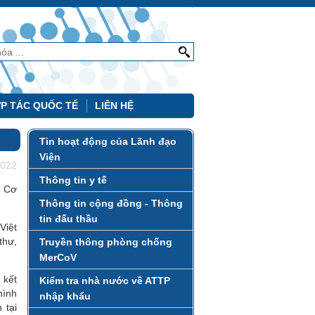
P TÁC QUỐC TẾ
LIÊN HỆ
Tin hoạt động của Lãnh đạo
Viện
2022
Thông tin y tế
i Cơ
Thông tin cộng đồng - Thông
tin đấu thầu
Việt
thư,
Truyền thông phòng chống
MerCoV
 kết
Kiểm tra nhà nước về ATTP
hình
nhập khẩu
 tại