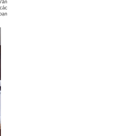
 Văn
 các
 bạn