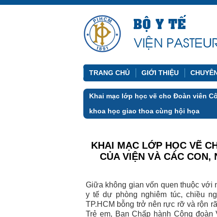
TRANG CHỦ
GIỚI THIỆU
CHUYÊ
Khai mạc lớp học vẽ cho Đoàn viên C
khoa học giao thoa cùng hội họa
KHAI MẠC LỚP HỌC VẼ C
CỦA VIỆN VÀ CÁC CON,
Giữa không gian vốn quen thuộc với 
y tế dự phòng nghiêm túc, chiều ng
TP.HCM bỗng trở nên rực rỡ và rộn r
Trẻ em, Ban Chấp hành Công đoàn Vi