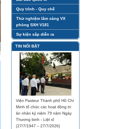
Quy trình - Quy chế
Thử nghiệm lâm sàng VX
phòng SXH V181
Sự kiện sắp diễn ra
TIN NỔI BẬT
Viện Pasteur Thành phố Hồ Chí
Minh tổ chức các hoạt động tri
ân nhân kỷ niệm 79 năm Ngày
Thương binh - Liệt sĩ
(27/7/1947 – 27/7/2026)