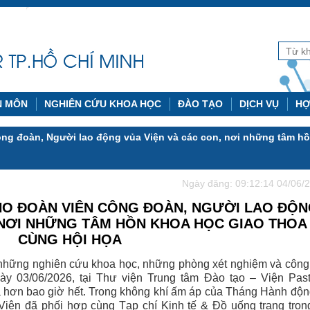
N MÔN
NGHIÊN CỨU KHOA HỌC
ĐÀO TẠO
DỊCH VỤ
HỢ
ông đoàn, Người lao động vủa Viện và các con, nơi những tâm h
Ngày đăng: 09:12:14 04/06/
HO ĐOÀN VIÊN CÔNG ĐOÀN, NGƯỜI LAO ĐỘ
 NƠI NHỮNG TÂM HỒN KHOA HỌC GIAO THOA
CÙNG HỘI HỌA
những nghiên cứu khoa học, những phòng xét nghiệm và công
ày 03/06/2026, tại Thư viện Trung tâm Đào tạo – Viện Pas
ã hơn bao giờ hết. Trong không khí ấm áp của Tháng Hành độn
ện đã phối hợp cùng Tạp chí Kinh tế & Đồ uống trang trọn