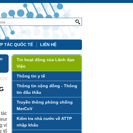
P TÁC QUỐC TẾ
LIÊN HỆ
ồn
Tin hoạt động của Lãnh đạo
Viện
Thông tin y tế
2026
Thông tin cộng đồng - Thông
NG
tin đấu thầu
Truyền thông phòng chống
MerCoV
 tác
Kiểm tra nhà nước về ATTP
teur
g vì
nhập khẩu
g tổ