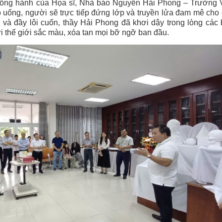
 đồng hành của Họa sĩ, Nhà báo Nguyễn Hải Phong – Trưởng
 uống, người sẽ trực tiếp đứng lớp và truyền lửa đam mê cho
i và đầy lôi cuốn, thầy Hải Phong đã khơi dậy trong lòng các
i thế giới sắc màu, xóa tan mọi bỡ ngỡ ban đầu.