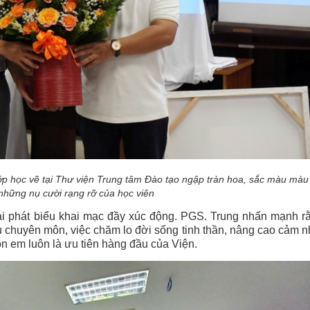
ớp học vẽ tại Thư viện Trung tâm Đào tạo ngập tràn hoa, sắc màu màu
những nụ cười rạng rỡ của học viên
ài phát biểu khai mạc đầy xúc động. PGS. Trung nhấn mạnh r
ụ chuyên môn, việc chăm lo đời sống tinh thần, nâng cao cảm 
n em luôn là ưu tiên hàng đầu của Viện.