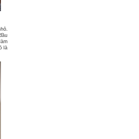
nhỏ.
 đầu
 làm
ó là