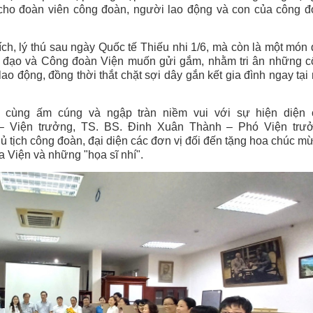
cho đoàn viên công đoàn, người lao động và con của công 
ích, lý thú sau ngày Quốc tế Thiếu nhi 1/6, mà còn là một món
h đạo và Công đoàn Viện muốn gửi gắm, nhằm tri ân những 
ao động, đồng thời thắt chặt sợi dây gắn kết gia đình ngay tại
vô cùng ấm cúng và ngập tràn niềm vui với sự hiện diện 
 Viện trưởng, TS. BS. Đinh Xuân Thành – Phó Viện trưở
tịch công đoàn, đại diện các đơn vị đối đến tặng hoa chúc m
 Viện và những "họa sĩ nhí".