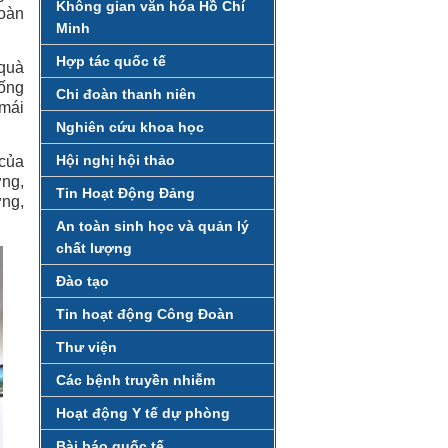
Không gian văn hóa Hồ Chí
đoàn
Minh
Hợp tác quốc tế
 quà
cống
Chi đoàn thanh niên
 mái
Nghiên cứu khoa học
Hội nghị hội thảo
của
ng,
Tin Hoạt Động Đảng
ừng,
An toàn sinh học và quản lý
chất lượng
Đào tạo
Tin hoạt động Công Đoàn
Thư viện
Các bệnh truyền nhiễm
Hoạt động Y tế dự phòng
Bài báo quốc tế