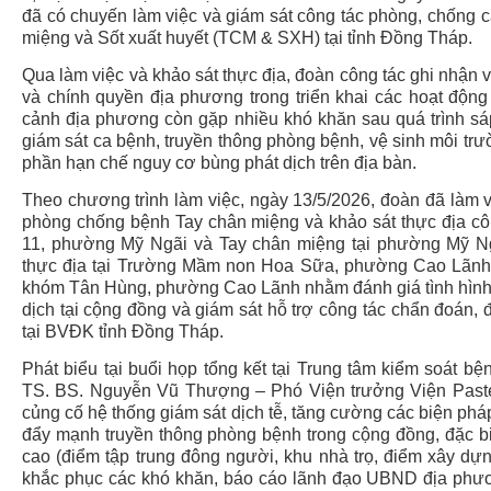
đã có chuyến làm việc và giám sát công tác phòng, chống c
miệng và Sốt xuất huyết (TCM & SXH) tại tỉnh Đồng Tháp.
Qua làm việc và khảo sát thực địa, đoàn công tác ghi nhận 
và chính quyền địa phương trong triển khai các hoạt động 
cảnh địa phương còn gặp nhiều khó khăn sau quá trình sa
giám sát ca bệnh, truyền thông phòng bệnh, vệ sinh môi trư
phần hạn chế nguy cơ bùng phát dịch trên địa bàn.
Theo chương trình làm việc, ngày 13/5/2026, đoàn đã làm 
phòng chống bệnh Tay chân miệng và khảo sát thực địa cô
11, phường Mỹ Ngãi và Tay chân miệng tại phường Mỹ Ngã
thực địa tại Trường Mầm non Hoa Sữa, phường Cao Lãnh và
khóm Tân Hùng, phường Cao Lãnh nhằm đánh giá tình hình d
dịch tại cộng đồng và giám sát hỗ trợ công tác chẩn đoá
tại BVĐK tỉnh Đồng Tháp.
Phát biểu tại buổi họp tổng kết tại Trung tâm kiểm soát 
TS. BS. Nguyễn Vũ Thượng – Phó Viện trưởng Viện Pas
củng cố hệ thống giám sát dịch tễ, tăng cường các biện phá
đẩy mạnh truyền thông phòng bệnh trong cộng đồng, đặc bi
cao (điểm tập trung đông người, khu nhà trọ, điểm xây
khắc phục các khó khăn, báo cáo lãnh đạo UBND địa ph