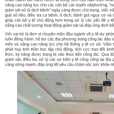
nâng cao năng lực cho các cán bộ các tuyến xã/phường, “nơi
giám sát xử lý dịch bệnh” ngày càng được chú trọng,
việc nâ
giải số liệu; điều tra ca bệnh, ổ dịch; đánh giá nguy cơ v
giúp cán bộ y tế chủ động hơn trong xử lý các vấn đề y t
nâng cao chất lượng hoạt động giám sát và đáp ứng dịch bệ
Với vai trò là đơn vị chuyên môn đầu ngành về y tế dự p
luôn đồng hành, hỗ trợ các địa phương trong công tác đào 
môn và nâng cao năng lực cho hệ thống y tế cơ sở. Viện 
phát huy tinh thần học tập chủ động, tích cực trao đổi k
thức, kỹ năng được trang bị vào thực tiễn công tác. Qua 
giám sát, điều tra, xử lý các sự kiện y tế công cộng tại đ
càng vững mạnh, đáp ứng tốt yêu cầu chăm sóc sức khỏe nh