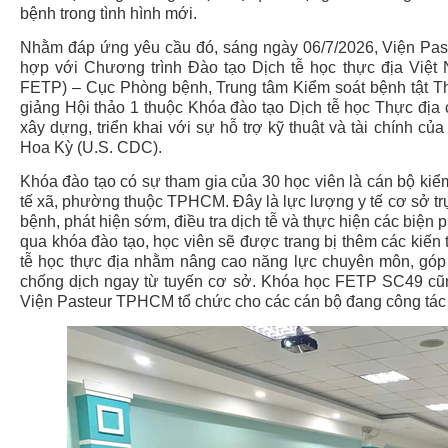
bệnh trong tình hình mới.
Nhằm đáp ứng yêu cầu đó, sáng ngày 06/7/2026, Viện Pa
hợp với Chương trình
Đào tạo
Dịch tễ học thực địa Việt
FETP) – Cục Phòng bệnh, Trung tâm Kiểm soát bệnh tật 
giảng Hội thảo 1 thuộc Khóa đào tạo Dịch tễ học Thực địa
xây dựng, triển khai với sự hỗ trợ kỹ thuật và tài chính c
Hoa Kỳ (U.S. CDC).
Khóa đào tạo có sự tham gia của 30 học viên là cán bộ
kiể
tế xã, phường thuộc
TPHCM
. Đây là lực lượng y tế cơ sở tr
bệnh, phát hiện sớm, điều tra dịch tễ và thực hiện các biện
qua khóa đào tạo, học viên sẽ được trang bị thêm các kiến
tễ học thực địa nhằm nâng cao năng lực chuyên môn, góp
chống dịch ngay từ tuyến cơ sở.
Khóa học FETP SC49 cũng
Viện Pasteur TPHCM tổ chức cho các cán bộ đang công tác t