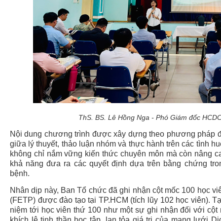
ThS. BS. Lê Hồng Nga - Phó Giám đốc HCDC p
Nội dung chương trình được xây dựng theo phương pháp đà
giữa lý thuyết, thảo luận nhóm và thực hành trên các tình h
không chỉ nắm vững kiến thức chuyên môn mà còn nâng cao 
khả năng đưa ra các quyết định dựa trên bằng chứng tro
bệnh.
Nhân dịp này, Ban Tổ chức đã ghi nhận cột mốc 100 học viê
(FETP)
được đào tạo tại TP.HCM (tích lũy 102 học viên). T
niệm tới học viên thứ 100 như một sự ghi nhận đối với cột
khích lệ tinh thần học tập, lan tỏa giá trị của mạng lưới D