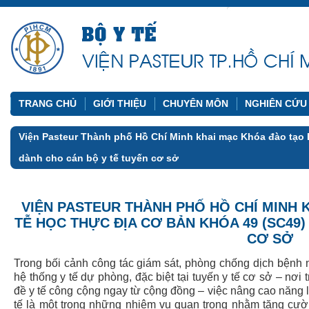
TRANG CHỦ
GIỚI THIỆU
CHUYÊN MÔN
NGHIÊN CỨU
Viện Pasteur Thành phố Hồ Chí Minh khai mạc Khóa đào tạo D
dành cho cán bộ y tế tuyến cơ sở
VIỆN PASTEUR THÀNH PHỐ HỒ CHÍ MINH 
TỄ HỌC THỰC ĐỊA CƠ BẢN KHÓA 49 (SC49
CƠ SỞ
Trong bối cảnh công tác giám sát, phòng chống dịch bệnh 
hệ thống y tế dự phòng, đặc biệt tại tuyến y tế cơ sở – nơi 
đề y tế công cộng ngay từ cộng đồng – việc nâng cao năng l
tế là một trong những nhiệm vụ quan trọng nhằm tăng cư