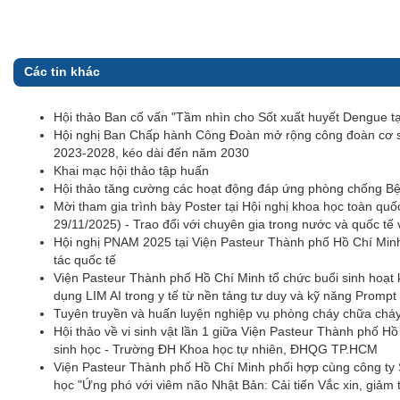
Các tin khác
Hội thảo Ban cố vấn "Tầm nhìn cho Sốt xuất huyết Dengue tạ
Hội nghị Ban Chấp hành Công Đoàn mở rộng công đoàn cơ s
2023-2028, kéo dài đến năm 2030
Khai mạc hội thảo tập huấn
Hội thảo tăng cường các hoạt động đáp ứng phòng chống Bện
Mời tham gia trình bày Poster tại Hội nghị khoa học toà
29/11/2025) - Trao đổi với chuyên gia trong nước và quốc tế 
Hội nghị PNAM 2025 tại Viện Pasteur Thành phố Hồ Chí Min
tác quốc tế
Viện Pasteur Thành phố Hồ Chí Minh tổ chức buổi sinh hoạt
dụng LIM AI trong y tế từ nền tảng tư duy và kỹ năng Prompt c
Tuyên truyền và huấn luyện nghiệp vụ phòng cháy chữa ch
Hội thảo về vi sinh vật lần 1 giữa Viện Pasteur Thành phố 
sinh học - Trường ĐH Khoa học tự nhiên, ĐHQG TP.HCM
Viện Pasteur Thành phố Hồ Chí Minh phối hợp cùng công ty
học "Ứng phó với viêm não Nhật Bản: Cải tiến Vắc xin, giảm t