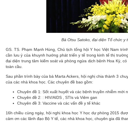
Bà Otsu Satoko, đại diện Tổ chức y t
GS. TS. Phạm Mạnh Hùng, Chủ tịch tổng hội Y học Việt Nam trình
cần lưu ý của khuynh hướng phát triển y tế trong kinh tế thị trườ
đại diện trung tâm kiểm soát và phòng ngừa dịch bệnh Hoa Kỳ, có b
toàn cầu.
Sau phần trình bày của bà Marta Ackers, hội nghị chia thành 3 chuy
của các nhà khoa học. Các chuyên đề bao gồm:
Chuyên đề 1: Sốt xuất huyết và các bệnh truyền nhiễm mới n
Chuyên đề 2: : HIV/AIDS , STIs và Viêm gan
Chuyên đề 3: Vaccine và các vấn đề y tế khác
16h chiều cùng ngày, hội nghị khoa học Y học dự phòng 2015 đượ
cảm ơn các lãnh đạo Bộ Y tế, các nhà khoa học, chuyên gia đã tham