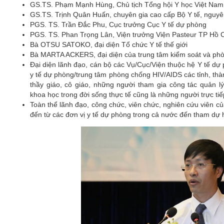
GS.TS. Phạm Mạnh Hùng, Chủ tịch Tổng hội Y học Việt Nam,
GS.TS. Trịnh Quân Huấn, chuyên gia cao cấp Bộ Y tế, nguyê
PGS. TS. Trần Đắc Phu, Cục trưởng Cục Y tế dự phòng
PGS. TS. Phan Trọng Lân, Viện trưởng Viện Pasteur TP Hồ 
Bà OTSU SATOKO, đại diện Tổ chức Y tế thế giới
Bà MARTA ACKERS, đại diện của trung tâm kiểm soát và ph
Đại diện lãnh đạo, cán bộ các Vụ/Cục/Viện thuộc hệ Y tế dự 
y tế dự phòng/trung tâm phòng chống HIV/AIDS các tỉnh, th
thầy giáo, cô giáo, những người tham gia công tác quản l
khoa học trong đời sống thực tế cũng là những người trực ti
Toàn thể lãnh đạo, công chức, viên chức, nghiên cứu viên củ
đến từ các đơn vị y tế dự phòng trong cả nước đến tham dự h