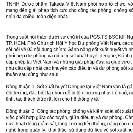
TNHH Dược phẩm Takeda Việt Nam phối hợp tổ chức, với k
mang đến giải pháp tích cực cho công tác phòng, chống sốt
nhìn đa chiều, toàn diện nhất.
Trong suốt hội thảo, dưới sự chủ trì của PGS.TS.BSCKII. N
TP. HCM, Phó Chủ tịch Hội Y học Dự phòng Việt Nam, các c
sôi nổi về 03 nội dung chính: Gánh nặng sốt xuất huyết và nh
phối hợp dự phòng và điều trị sốt xuất huyết dengue; Đánh gi
cấp phép tại Việt Nam và những giải pháp đưa ra giúp vượt 
nhu cầu cập nhật các khuyến cáo điều trị và dự phòng sốt x
thuận sau cùng như sau:
Đồng thuận 1: Sốt xuất huyết Dengue tại Việt Nam vẫn là g
đối tượng, đặc biệt là nhóm dễ bị tổn thương như: trẻ nhỏ, 
tính, tạo thách thức rất lớn cho hệ thống y tế.
Đồng thuận 2: Công tác phòng, chống và kiểm soát sốt xuất 
việc phối hợp giữa các tuyến, giữa điều trị và dự phòng. Cầ
nữa hoạt động giám sát, tăng cường liên thông, nâng cao ch
nghệ trong quản lý, khai thác, sử dụng dữ liệu về sốt xuất hu